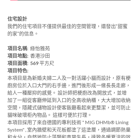
住宅設計
我們的住宅項目不僅提供最佳的空間管理，還發出“甜蜜
的家”的信息。
項目名稱
: 綠怡雅苑
項目地點:
香港沙田
項目面積: 569
平方尺
項目特色:
本項目是為新婚夫婦二人及一對活躍小貓而設計，原有梗
廚房位於入口大門的右手邊，進門後形成一絛長長走廊，
給人一種壓抑的感覺。 設計師把梗廚改為開放式，並增
加了一組從客廳伸延到入口的全高收納櫃，大大增加收納
空間，隱藏式儲物設計使客飯廳看起來更整潔，並可防止
貓咪破壞柜內物品。 這樣可便於打理。
本項目採用了來自德國的專利技術 " MIG DHMb® Lining
System" , 室內牆壁和天花板都塗了這塗層，通過調節熱量
和水分，自然地防止藻類和真菌生長，達致冬暖夏涼的效